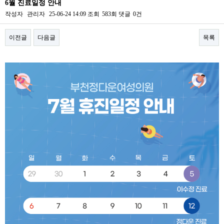
6월 진료일정 안내
작성자
관리자
25-06-24 14:09
조회
583회
댓글
0건
이전글
다음글
목록
본문