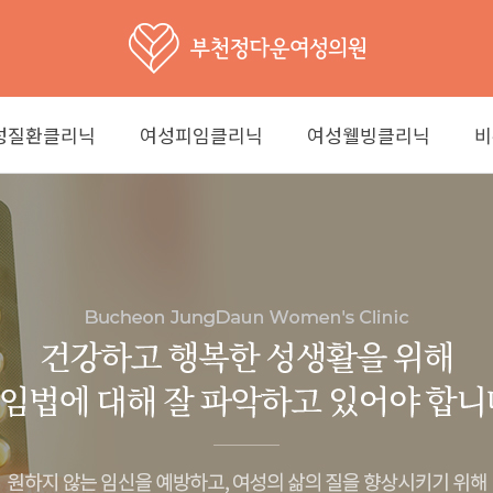
성질환클리닉
여성피임클리닉
여성웰빙클리닉
비
생리불순
사전피임
영양수액
소노
진클리닉
여성질환클리닉
생리통
사후피임
예방접종
아이시스
염&성병
임신중단
비만관리
검진
생리불순
바이러스 치료
검진
생리통
여성검진
질염&성병
자궁근종
자궁근종
방광염
성검진
방광염
질건조증
질건조증