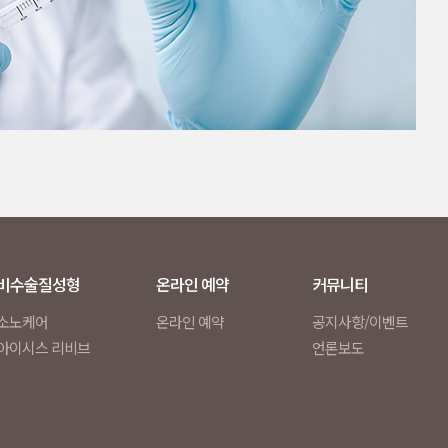
비수술질성형
온라인 예약
커뮤니티
소노케어
온라인 예약
공지사항/이벤트
아이시스 리비브
언론보도