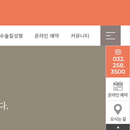
수술질성형
온라인 예약
커뮤니티
케어
온라인 예약
공지사항/이벤트
여성피임클리닉
 리비브
언론보도
사전피임
사후피임
임신중단