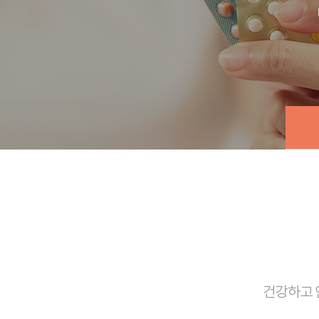
갱
여성웰빙클리닉
비수술
영양수액
소노케어
예방접종
아이시스
비만관리