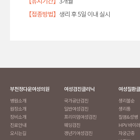
부천정다운여성의원
여성검진클리닉
여성질환
병원소개
국가공단검진
생리불순
원장소개
일반여성검진
생리통
장비소개
프리미엄여성검진
질염&성병
진료안내
웨딩검진
HPV 바이
오시는길
갱년기여성검진
자궁근종