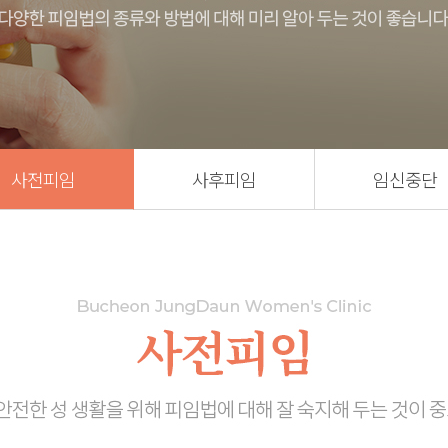
년기장애
갱년기장애
질성형
온라인 예약
온라인 예약
 리비브
사전피임
사후피임
임신중단