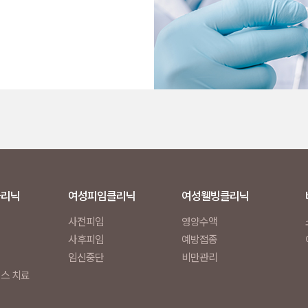
클리닉
여성피임클리닉
여성웰빙클리닉
사전피임
영양수액
사후피임
예방접종
임신중단
비만관리
러스 치료