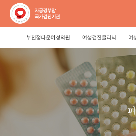
부천정다운여성의원
여성검진클리닉
여
병원소개
국가공단검진
부천정다운여성의원
여성검
원장소개
일반여성검진
장비소개
프리미엄여성검진
질
병원소개
국가공단
진료안내
웨딩검진
HPV 
원장소개
일반여성
장비소개
프리미엄
오시는길
갱년기여성검진
진료안내
웨딩검진
오시는길
갱년기여