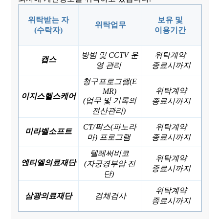
위탁받는 자
보유 및
위탁업무
(수탁자)
이용기간
방범 및 CCTV 운
위탁계약
캡스
영 관리
종료시까지
청구프로그램
(E
위탁계약
MR)
이지스헬스케어
(업무 및 기록의
종료시까지
전산관리)
CT/팍스
(파노라
위탁계약
미라벨소프트
마)
프로그램
종료시까지
텔레써비코
위탁계약
엔티엘의료재단
(자궁경부암 진
종료시까지
단)
위탁계약
삼광의료재단
검체검사
종료시까지