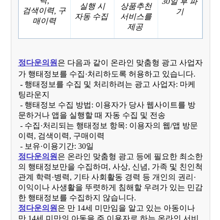
력,
30일 후 파
실행 시
상품추천
검색이력,
구
기
자동 수집
서비스를
매이력
제공
정다운의원
은 다음과 같이 온라인 맞춤형 광고 사업자
가 행태정보를 수집·처리하도록 허용하고 있습니다.
-
행태정보를 수집 및 처리하려는 광고 사업자: 마케
팅라운지
- 행태정보 수집 방법: 이용자가 당사 웹사이트를 방
문하거나 앱을 실행할 때 자동 수집 및 전송
- 수집·처리되는 행태정보 항목: 이용자의 웹/앱 방문
이력, 검색이력, 구매이력
- 보유·이용기간: 30일
정다운의원
은 온라인 맞춤형 광고 등에 필요한 최소한
의 행태정보만을 수집하며, 사상, 신념, 가족 및 친인척
관계 학력·병력, 기타 사회활동 경력 등 개인의 권리·
이익이나 사생활을 뚜렷하게 침해할 우려가 있는 민감
한 행태정보를 수집하지 않습니다.
정다운의원
은 만 14세 미만임을 알고 있는 아동이나
만 14세 미만의 아동을 주 이용자로 하는 온라인 서비