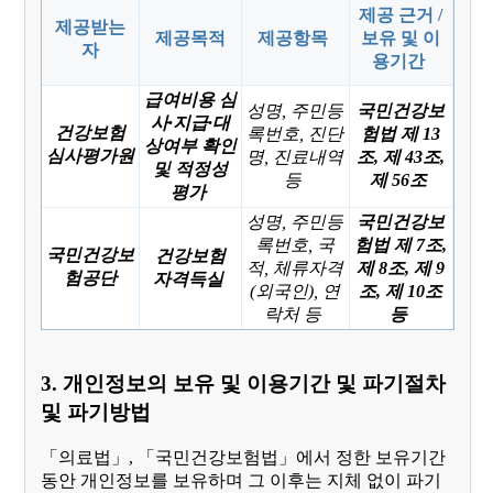
제공 근거 /
제공받는
제공목적
제공항목
보유 및 이
자
용기간
급여비용 심
성명, 주민등
국민건강보
사·지급·대
건강보험
록번호, 진단
험법 제 13
상여부 확인
심사평가원
명, 진료내역
조, 제 43조,
및 적정성
등
제 56조
평가
성명, 주민등
국민건강보
록번호, 국
험법 제 7조,
국민건강보
건강보험
적, 체류자격
제 8조, 제 9
험공단
자격득실
(외국인), 연
조, 제 10조
락처 등
등
3. 개인정보의 보유 및 이용기간 및 파기절차
및 파기방법
「의료법」, 「국민건강보험법」에서 정한 보유기간
동안 개인정보를 보유하며 그 이후는 지체 없이 파기