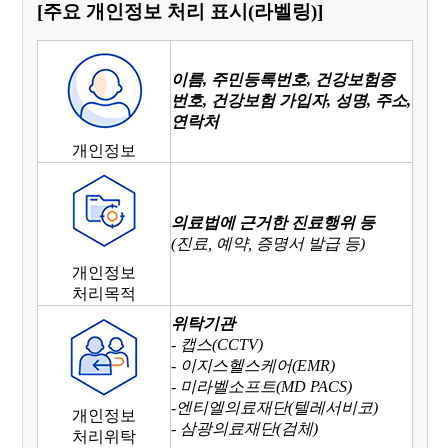
[주요 개인정보 처리 표시(라벨링)]
이름, 주민등록번호, 건강보험증
번호, 건강보험 가입자, 성명, 주소,
연락처
개인정보
의료법에 근거한 진료행위 등
(진료, 예약, 증명서 발급 등)
개인정보
처리목적
위탁기관
- 캡스(CCTV)
- 이지스헬스케어(EMR)
- 미라벨소프트(MD PACS)
-엔티엘의료재단(텔레서비코)
개인정보
- 삼광의료재단(검체)
처리위탁