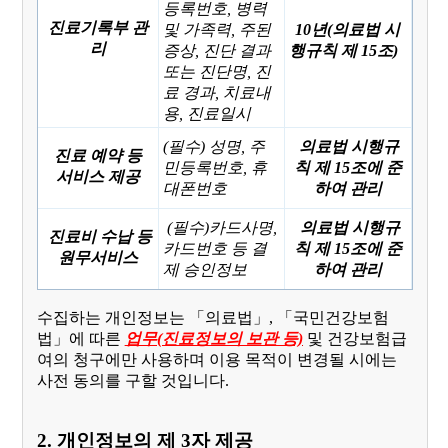
등록번호, 병력
진료기록부 관
및 가족력, 주된
10년(의료법 시
리
증상, 진단 결과
행규칙 제 15조)
또는 진단명, 진
료 경과, 치료내
용, 진료일시
(필수) 성명, 주
의료법 시행규
진료 예약 등
민등록번호, 휴
칙 제 15조에 준
서비스 제공
대폰번호
하여 관리
(필수)카드사명,
의료법 시행규
진료비 수납 등
카드번호 등 결
칙 제 15조에 준
원무서비스
제 승인정보
하여 관리
수집하는 개인정보는 「의료법」, 「국민건강보험
법」에 따른
업무(진료정보의 보관 등)
및 건강보험급
여의 청구에만 사용하며 이용 목적이 변경될 시에는
사전 동의를 구할 것입니다.
2. 개인정보의 제 3자 제공