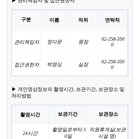
▶ 관리책임자 및 접근권한자
구분
이름
직위
연락처
02-258-350
정다운
원장
관리책임자
0
02-258-350
박영심
실장
접근권한자
0
▶ 개인영상정보의 촬영시간, 보관기간, 보관장소 및
처리방법
보관기간
보관장소
촬영시간
촬영일로부터 3
직원휴게실(보관
24시간
0일
시설 명)